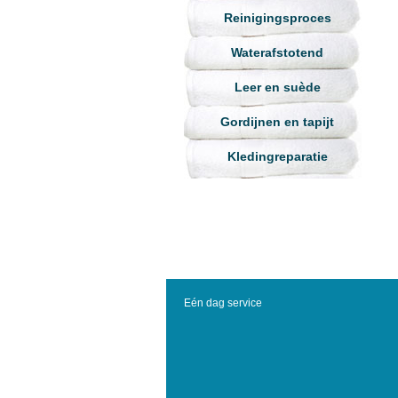
Reinigingsproces
Waterafstotend
Leer en suède
Gordijnen en tapijt
Kledingreparatie
Eén dag service